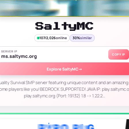
SaltyMC
107/2,026
online
30%
similar
SERVER IP
COPY IP
ms.saltymc.org
Explore SaltyMC
→
uality Survival SMP server featuring unique content and an amazing
some players like you! BEDROCK SUPPORTED! JAVA IP: play.saltymc.
play.saltymc.org (Port: 19132) 1.8 -> 1.22.2…