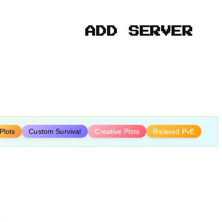
ADD SERVER
Plots
Custom Survival
Creative Plots
Relaxed PvE