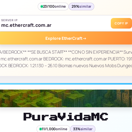
23/100
online
29%
similar
SERVER IP
COPY IP
mc.ethercraft.com.ar
Explore EtherCraft
→
/BEDROCK** **SE BUSCA STAFF** **CON O SIN EXPERIENCIA** Surv
 mc.ethercraft.com.ar BEDROCK: mc.ethercraft.com.ar PUERTO: 1913
ROCK BEDROCK: 1.21.130 – 26.10 Biomas nuevos Nuevos Mobs Dung
PuraVidaMC
11/1,000
online
33%
similar