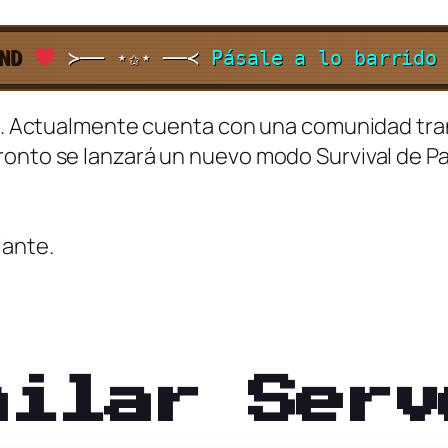
ND
≻── ⋆✩⋆ ──≺
Pásale a lo barrido
ro. Actualmente cuenta con una comunidad tran
ronto se lanzará un nuevo modo Survival de P
lante.
milar Serv