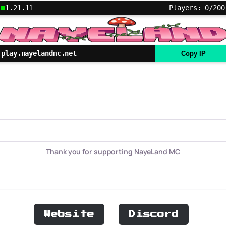
1.21.11
Players: 0/200
play.nayelandmc.net
Copy IP
Thank you for supporting NayeLand MC
Website
Discord