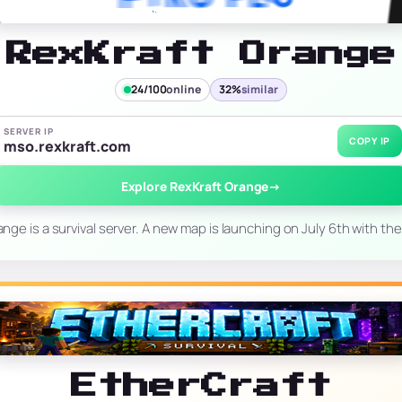
RexKraft Orange
24/100
online
32%
similar
SERVER IP
COPY IP
mso.rexkraft.com
Explore RexKraft Orange
→
nge is a survival server. A new map is launching on July 6th with the
EtherCraft