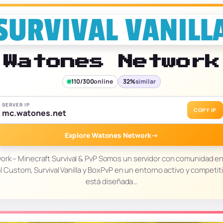
Watones Network
110/300
online
32%
similar
SERVER IP
COPY IP
mc.watones.net
Explore Watones Network
→
ork – Minecraft Survival & PvP Somos un servidor con comunidad e
l Custom, Survival Vanilla y BoxPvP en un entorno activo y competi
está diseñada…