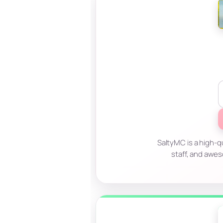
SaltyMC is a high-q
staff, and awe