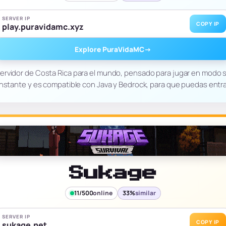
SERVER IP
COPY IP
play.puravidamc.xyz
Explore PuraVidaMC
→
rvidor de Costa Rica para el mundo, pensado para jugar en modo s
onstante y es compatible con Java y Bedrock, para que puedas ent
Sukage
11/500
online
33%
similar
SERVER IP
COPY IP
sukage.net