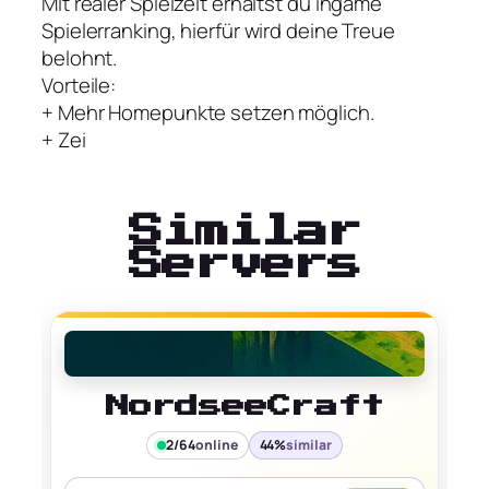
Mit realer Spielzeit erhältst du ingame
Spielerranking, hierfür wird deine Treue
belohnt.
Vorteile:
+ Mehr Homepunkte setzen möglich.
+ Zei
Similar
Servers
NordseeCraft
2/64
online
44%
similar