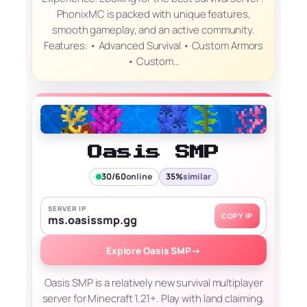
PhonixMC is packed with unique features,
smooth gameplay, and an active community.
Features: • Advanced Survival • Custom Armors
• Custom…
Oasis SMP
30/60
online
35%
similar
SERVER IP
COPY IP
ms.oasissmp.gg
Explore Oasis SMP
→
Oasis SMP is a relatively new survival multiplayer
server for Minecraft 1.21+. Play with land claiming,