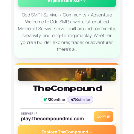
Explore Odd SMP
→
Odd SMP | Survival • Community • Adventure
Welcome to Odd SMP, a whitelist-enabled
Minecraft Survival server built around community,
creativity, and long-term gameplay. Whether
you're a builder, explorer, trader, or adventurer,
there's a…
TheCompound
1/20
online
47%
similar
SERVER IP
COPY IP
play.thecompoundmc.com
Explore TheCompound
→