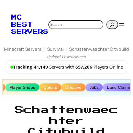
Skip
to
MC
content
Search
BEST
SERVERS
/
/
Minecraft Servers
Survival
Schattenwaechter Citybuild
Updated 11 seconds ago
Tracking 41,149
Servers with
657,206
Players Online
a
Player Shops
Quests
Creative
Jobs
Land Claims
Schattenwaec
hter
Citybuild