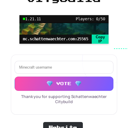
1.21.11
Players: 0/50
Copy
mc.schattenwaechter.com:25565
IP
VOTE
Thank you for supporting Schattenwaechter
Citybuild
Website