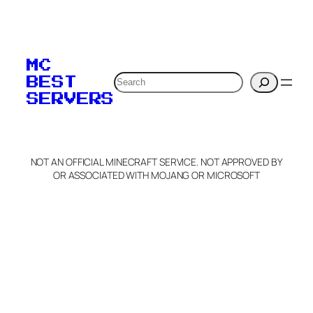
To edit this server, set
your MOTD
MC
verification to:
Search
BEST
SERVERS
C
o
p
y
NOT AN OFFICIAL MINECRAFT SERVICE. NOT APPROVED BY
Claim Server and Edit
OR ASSOCIATED WITH MOJANG OR MICROSOFT
Info