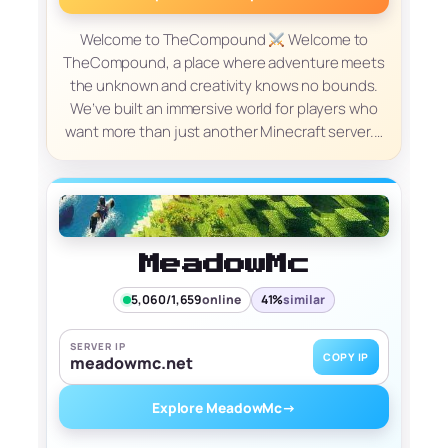
Welcome to TheCompound
Welcome to
TheCompound, a place where adventure meets
the unknown and creativity knows no bounds.
We’ve built an immersive world for players who
want more than just another Minecraft server.…
MeadowMc
5,060/1,659
online
41%
similar
SERVER IP
COPY IP
meadowmc.net
Explore MeadowMc
→