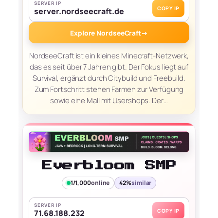
SERVER IP
COPY IP
server.nordseecraft.de
Explore NordseeCraft
→
NordseeCraft ist ein kleines Minecraft-Netzwerk,
das es seit über 7 Jahren gibt. Der Fokus liegt auf
Survival, ergänzt durch Citybuild und Freebuild.
Zum Fortschritt stehen Farmen zur Verfügung
sowie eine Mall mit Usershops. Der…
Everbloom SMP
1/1,000
online
42%
similar
SERVER IP
COPY IP
71.68.188.232