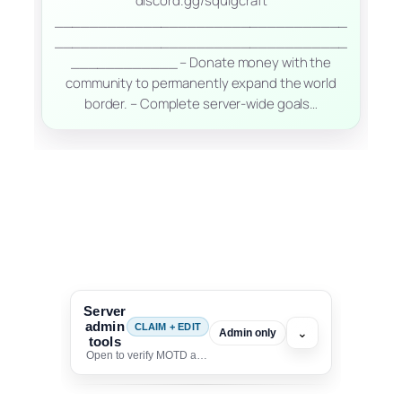
discord.gg/squigcraft
_________________________________
_________________________________
____________ – Donate money with the
community to permanently expand the world
border. – Complete server-wide goals…
Server
admin
CLAIM + EDIT
⌄
Admin only
tools
Open to verify MOTD and unlock editing for this listing