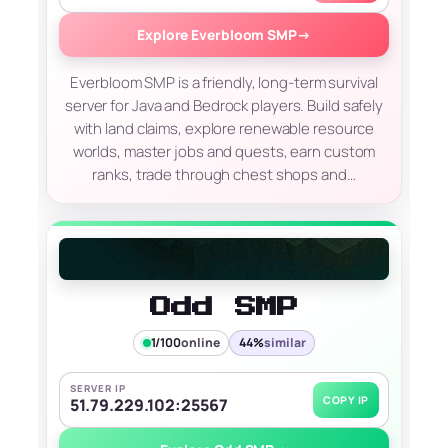
Explore Everbloom SMP
→
Everbloom SMP is a friendly, long-term survival
server for Java and Bedrock players. Build safely
with land claims, explore renewable resource
worlds, master jobs and quests, earn custom
ranks, trade through chest shops and…
Odd SMP
1/100
online
44%
similar
SERVER IP
COPY IP
51.79.229.102:25567