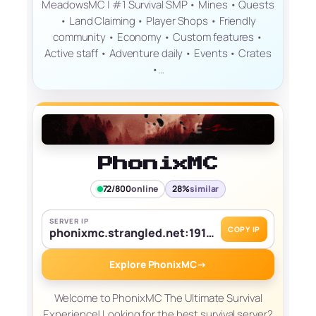
MeadowsMC | #1 Survival SMP • Mines • Quests
• Land Claiming • Player Shops • Friendly
community • Economy • Custom features •
Active staff • Adventure daily • Events • Crates
•…
PhonixMC
72/800
online
28%
similar
SERVER IP
COPY IP
phonixmc.strangled.net:19139
Explore PhonixMC
→
Welcome to PhonixMC The Ultimate Survival
Experience! Looking for the best survival server?