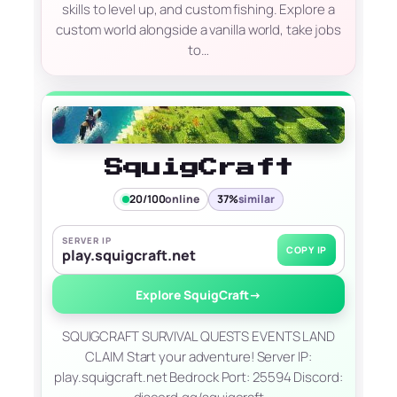
skills to level up, and custom fishing. Explore a
custom world alongside a vanilla world, take jobs
to…
SquigCraft
20/100
online
37%
similar
SERVER IP
COPY IP
play.squigcraft.net
Explore SquigCraft
→
SQUIGCRAFT SURVIVAL QUESTS EVENTS LAND
CLAIM Start your adventure! Server IP:
play.squigcraft.net Bedrock Port: 25594 Discord: